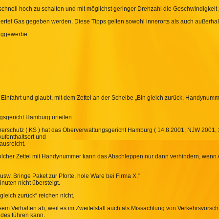
schnell hoch zu schalten und mit möglichst geringer Drehzahl die Geschwindigkeit 
iertel Gas gegeben werden. Diese Tipps gelten sowohl innerorts als auch außerha
euggewerbe
 Einfahrt und glaubt, mit dem Zettel an der Scheibe „Bin gleich zurück, Handynumme
gsgericht Hamburg urteilen.
hrerschutz ( KS ) hat das Oberverwaltungsgericht Hamburg ( 14.8.2001, NJW 2001, 
Aufenthaltsort und
ausreicht.
in solcher Zettel mit Handynummer kann das Abschleppen nur dann verhindern, wenn 
sw. Bringe Paket zur Pforte, hole Ware bei Firma X.“
nuten nicht übersteigt.
leich zurück“ reichen nicht.
esem Verhalten ab, weil es im Zweifelsfall auch als Missachtung von Verkehrsvorsch
des führen kann.