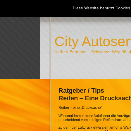
Diese Website benutzt Cookies.
Willkommen
Serv
City Autoser
Norbert Bormann – Schwarzer Weg 98 -4
Ratgeber / Tips
Reifen – Eine Drucksac
Reifen – eine „Drucksache“
Während immer mehr Autofahrer die Vorzüge 
entscheidend vom richtigen Reifendruck abhä
Zu geringer Luftdruck etwa zieht erhöhte Wal