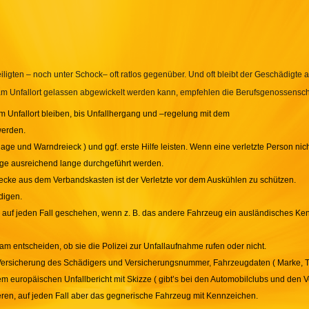
iligten – noch unter Schock– oft ratlos gegenüber. Und oft bleibt der Geschädigte a
its am Unfallort gelassen abgewickelt werden kann, empfehlen die Berufsgenossen
m Unfallort bleiben, bis Unfallhergang und –regelung mit dem
werden.
lage und Warndreieck ) und ggf. erste Hilfe leisten. Wenn eine verletzte Person nic
 ausreichend lange durchgeführt werden.
ecke aus dem Verbandskasten ist der Verletzte vor dem Auskühlen zu schützen.
digen.
llte auf jeden Fall geschehen, wenn z. B. das andere Fahrzeug ein ausländisches
m entscheiden, ob sie die Polizei zur Unfallaufnahme rufen oder nicht.
, Versicherung des Schädigers und Versicherungsnummer, Fahrzeugdaten ( Marke, 
m europäischen Unfallbericht mit Skizze ( gibt’s bei den Automobilclubs und den V
ieren, auf jeden Fall aber das gegnerische Fahrzeug mit Kennzeichen.