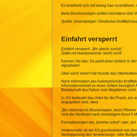
Es empfiehlt sich mit wenig Gas loszufahren, 
Beim Beschleunigen sollten höchstens drei V
Quelle: Innenspiegel / Deutsches Kraftfahrz
Einfahrt versperrt
Einfahrt versperrt: „Bin gleich zurück“
Zettel mit Handynummer reicht nicht!
Kennen Sie das: Da parkt einer einfach in der
signalisiert.
Über solch einen Fall musste das Oberwaltun
Nach Information des Automobilclubs Kraftfa
Informationsinhalt so eines Zettels bezüglich 
Bereitschaft des Fahrer zum Wegfahren nicht 
Lt. KS bedeutet das Urteil für die Praxis, e
angegeben sind, etwa
„Bin nebenan im Blumenladen, beim Pförtner u
Und die Wartezeit nach einmaligem Anruf 5 Mi
Formulierungen wie „komme sofort“ oder „bin g
Andererseits rät der KS grundsätzlich von di
Verdoppelung des Verwarnungs- oder Bußgel