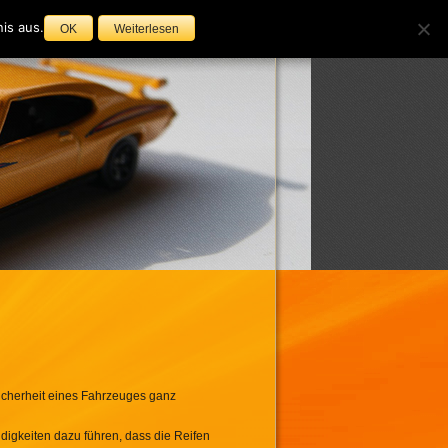
is aus.
OK
Weiterlesen
ssum
Datenschutz
icherheit eines Fahrzeuges ganz
digkeiten dazu führen, dass die Reifen