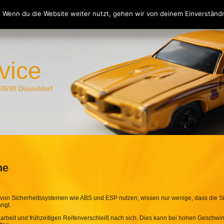
 Wenn du die Website weiter nutzt, gehen wir von deinem Einverständn
ice
Das Team
Kontakt
Ratgeber / Tips
Impre
vice
0598 Düsseldorf
he
von Sicherheitssystemen wie ABS und ESP nutzen, wissen nur wenige, dass die S
ngt.
karbeit und frühzeitigen Reifenverschleiß nach sich. Dies kann bei hohen Geschwin