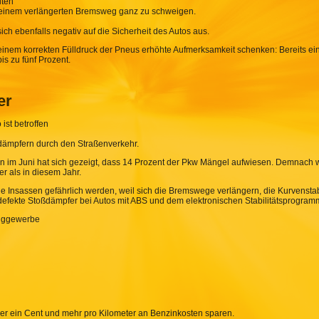
lten
n einem verlängerten Bremsweg ganz zu schweigen.
sich ebenfalls negativ auf die Sicherheit des Autos aus.
nem korrekten Fülldruck der Pneus erhöhte Aufmerksamkeit schenken: Bereits ei
is zu fünf Prozent.
er
ist betroffen
ßdämpfern durch den Straßenverkehr.
 im Juni hat sich gezeigt, dass 14 Prozent der Pkw Mängel aufwiesen. Demnach w
r als in diesem Jahr.
e Insassen gefährlich werden, weil sich die Bremswege verlängern, die Kurvenstabil
defekte Stoßdämpfer bei Autos mit ABS und dem elektronischen Stabilitätsprogram
euggewerbe
rer ein Cent und mehr pro Kilometer an Benzinkosten sparen.