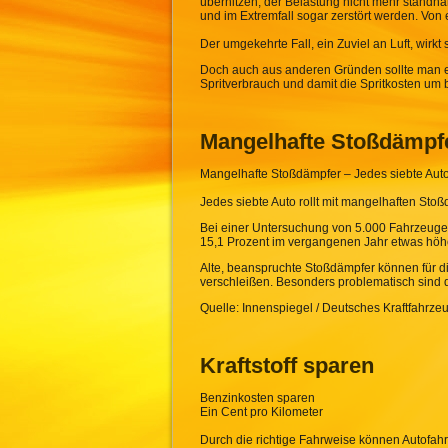
überhitzen, der Belastung nicht mehr standha
und im Extremfall sogar zerstört werden. Vo
Der umgekehrte Fall, ein Zuviel an Luft, wirkt 
Doch auch aus anderen Gründen sollte man ei
Spritverbrauch und damit die Spritkosten um b
Mangelhafte Stoßdämpf
Mangelhafte Stoßdämpfer – Jedes siebte Auto 
Jedes siebte Auto rollt mit mangelhaften Sto
Bei einer Untersuchung von 5.000 Fahrzeugen
15,1 Prozent im vergangenen Jahr etwas höhe
Alte, beanspruchte Stoßdämpfer können für di
verschleißen. Besonders problematisch sind 
Quelle: Innenspiegel / Deutsches Kraftfahrz
Kraftstoff sparen
Benzinkosten sparen
Ein Cent pro Kilometer
Durch die richtige Fahrweise können Autofah