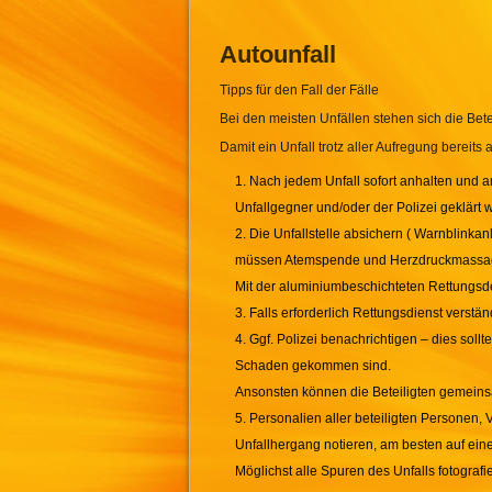
Autounfall
Tipps für den Fall der Fälle
Bei den meisten Unfällen stehen sich die Bete
Damit ein Unfall trotz aller Aufregung bere
Nach jedem Unfall sofort anhalten und a
Unfallgegner und/oder der Polizei geklärt 
Die Unfallstelle absichern ( Warnblinkan
müssen Atemspende und Herzdruckmassage
Mit der aluminiumbeschichteten Rettungsd
Falls erforderlich Rettungsdienst verstän
Ggf. Polizei benachrichtigen – dies so
Schaden gekommen sind.
Ansonsten können die Beteiligten gemeinsa
Personalien aller beteiligten Personen
Unfallhergang notieren, am besten auf eine
Möglichst alle Spuren des Unfalls fotograf